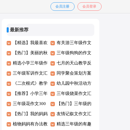
会员注册
会员登录
最新推荐
【精选】我最喜欢
有关游三年级作文
的三年级作文汇总
【热门】美丽的秋
10篇
三年级狗狗的作文
7篇
天三年级作文汇编
精选小学三年级作
汇总8篇
七月的天山教学反
6篇
文300字汇总7篇
三年级军训作文汇
思
同学聚会策划方案
编10篇
《二次根式》教学
(集合15篇)
幼儿园中秋活动方
反思
【推荐】小学三年
案
三年级烧菜作文汇
级作文3篇
三年级花作文300
编六篇
【热门】三年级的
字五篇
【热门】我的妈妈
作文汇总9篇
友情记叙文作文汇
三年级作文300字
植物妈妈有办法教
编5篇
精选三年级的有趣