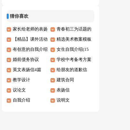
三篇
学反思15篇
的作文四篇
猜你喜欢
家长给老师的表扬
青春初三为话题的
信集锦15篇
【精品】课外活动
作文
精选美术教案模板
计划锦集7篇
有创意的自我介绍
汇编8篇
女生自我介绍(15
15篇
婚前债务协议
篇)
学校中考备考方案
英文表扬信4篇
给朋友的道歉信
教学设计
【热】
建筑合同
议论文
表扬信
自我介绍
说明文