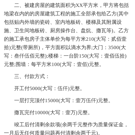
二、被建房屋的建筑面积为XX平方米，甲方将包括
地梁在内的的房屋建筑工程的施工全部承包给乙方(其中
包括贴内外墙的瓷砖、室内地板砖、楼梯及其附属设
施、卫生间地板砖、厨房操作台、盘炕、撒瓦等)。乙方
的施工承包房子主体单价为每平方米210(大写：贰佰壹
拾)元整(带厕所)，平方面积以滴水为界;大门：3500(大
写：叁仟伍佰元整);楼梯：一台阶150(大写：壹佰伍拾)
元整;围墙：每平方米100(大写：壹佰)元整。
三、付款方式：
开工付5000(大写：伍仟)元整。
一层打完顶付15000(大写：壹万伍仟)元整。
撒瓦完付10000(大写：壹万)元整。
竣工后付清剩余款项(余两千元整作为质量保证金，
一月后无任何质量问题再付清剩余两千元)。